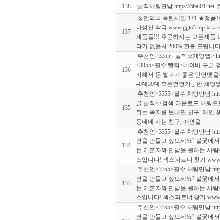
138
빨직채팅만남 https://bbal01.n
성인약국 폭탄세일 1+1 ★정품
나성인 약국 www.ggto3.top 
137
제품들!!! 주문하시는 모든제품 1
과가 없을시 200% 환불 드립니
추천인>3355< 빨직소개팅앱> https:
>3355<필수 빨직<네이버.구글
136
바해서 돈 벌다가 좋은 인연맺을수
40대50대 모든연령가능한 채팅
추천인>3355<필수 채팅만남 https:/
글 빨직<<검색 다운로드 채팅으
135
튀는 쪽지를 보내면 친구. 애인 
동네에 사는 친구, 애인을
추천인>3355<필수 채팅만남 https:/
연을 만들고 싶으세요? 불꽃에서
134
는 기혼자와 만남을 원하는 사
스입니다! 섹스파트너 찾기 www.
추천인>3355<필수 채팅만남 https:/
연을 만들고 싶으세요? 불꽃에서
133
는 기혼자와 만남을 원하는 사
스입니다! 섹스파트너 찾기 www.
추천인>3355<필수 채팅만남 https:/
연을 만들고 싶으세요? 불꽃에서