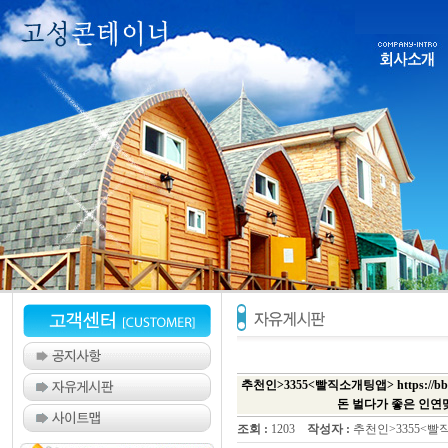
추천인>3355<빨직소개팅앱> https://
돈 벌다가 좋은 인연
조회 :
1203
작성자 :
추천인>3355<빨직