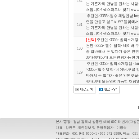
132
는 기혼자와 만남을 원하는 사
스입니다! 섹스파트너 찾기 www.
추천인>3355<필수 채팅만남 https:/
연을 만들고 싶으세요? 불꽃에서
131
는 기혼자와 만남을 원하는 사
스입니다! 섹스파트너 찾기 www.
[선택]
추천인>3355<빨직소개팅앱> ht
천인>3355<필수 빨직<네이버.
130
중 알바해서 돈 벌다가 좋은 인연
30대40대50대 모든연령가능한 
추천인>3355<빨직소개팅앱> https:
>3355<필수 빨직<네이버.구글
129
바해서 돈 벌다가 좋은 인연맺을수
40대50대 모든연령가능한 채팅앱
본사/공장 :
경남 김해시 상동면 매리 607-64번지(고성
대표 : 강현문, 개인정보 및 운영책임자 : 이향숙
대표전화 : 051-941-6500~1 / 055-672-8980, 팩스 : 051-94