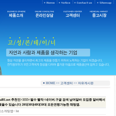
HOME >> 고객센터 >> 자유게시판
bbal01.net 추천인>3355<필수 빨직<네이버.구글 검색 남여알바 모집중 알바해서
맺을수 있습니다 20대30대40대50대 모든연령가능한 채팅앱.
소개팅앱> htt