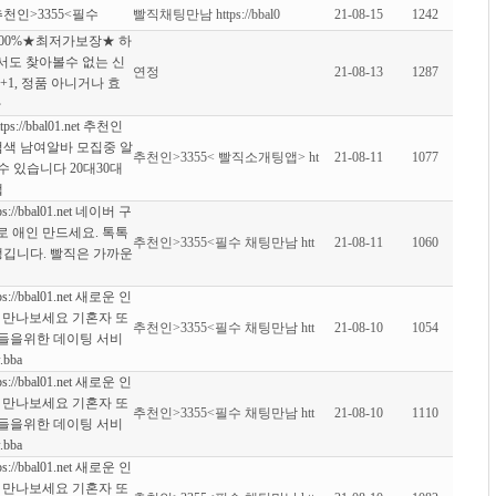
et 추천인>3355<필수
빨직채팅만남 https://bbal0
21-08-15
1242
100%★최저가보장★ 하
어디서도 찾아볼수 없는 신
연정
21-08-13
1287
+1, 정품 아니거나 효
다
//bbal01.net 추천인
 검색 남여알바 모집중 알
추천인>3355< 빨직소개팅앱> ht
21-08-11
1077
 있습니다 20대30대
앱
/bbal01.net 네이버 구
로 애인 만드세요. 톡톡
추천인>3355<필수 채팅만남 htt
21-08-11
1060
생깁니다. 빨직은 가까운
/bbal01.net 새로운 인
 만나보세요 기혼자 또
추천인>3355<필수 채팅만남 htt
21-08-10
1054
람들을위한 데이팅 서비
bba
/bbal01.net 새로운 인
 만나보세요 기혼자 또
추천인>3355<필수 채팅만남 htt
21-08-10
1110
람들을위한 데이팅 서비
bba
/bbal01.net 새로운 인
 만나보세요 기혼자 또